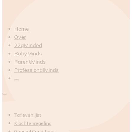
Home
Over
22qMinded
BabyMinds
ParentMinds
ProfessionalMinds
Tarievenlijst
Klachtenregeling
General Conditions