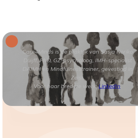
Care4Minds is de praktijk van Sasja Noriko
Duijff, PhD, GZ-psycholoog, IMH-specialist
DAIMH en Mindfulnesstrainer, gevestigd in
Zeist.
Voor haar bredere werk:
LinkedIn
.