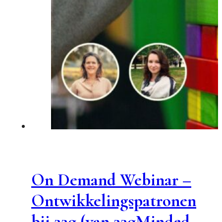
On Demand Webinar –
Ontwikkelingspatronen
bij 22q (van 22qMinded-