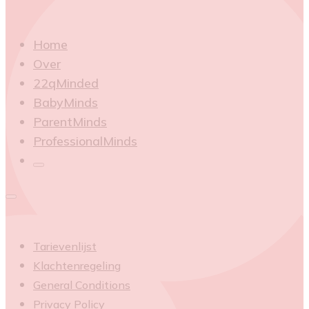
Home
Over
22qMinded
BabyMinds
ParentMinds
ProfessionalMinds
Tarievenlijst
Klachtenregeling
General Conditions
Privacy Policy