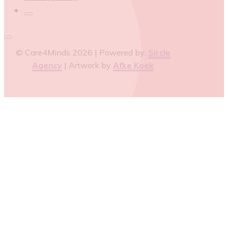
© Care4Minds 2026 | Powered by:
Sircle
Agency
| Artwork by
Afke Koek