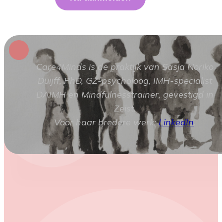
Care4Minds is de praktijk van Sasja Noriko
Duijff, PhD, GZ-psycholoog, IMH-specialist
DAIMH en Mindfulnesstrainer, gevestigd in
Zeist.
Voor haar bredere werk:
LinkedIn
.