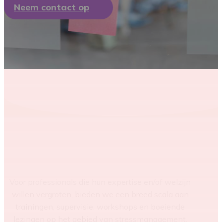
Neem contact op
Voor professionals die hun expertise en/of welzijn
willen vergroten, bieden we een breed scala aan
trainingen, supervisie, workshops en boeiende
lezingen op het gebied van stressmanagement,