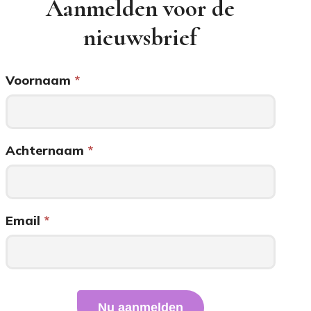
Aanmelden voor de
nieuwsbrief
Voornaam
*
Newsletter
Signup
4ProfessionalMinds
Achternaam
*
Email
*
Nu aanmelden