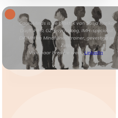
Care4Minds is de praktijk van Sasja Noriko
Duijff, PhD, GZ-psycholoog, IMH-specialist
DAIMH en Mindfulnesstrainer, gevestigd in
Zeist.
Voor haar bredere werk:
LinkedIn
.