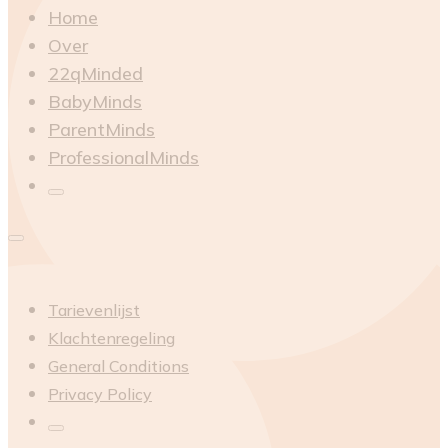
Home
Over
22qMinded
BabyMinds
ParentMinds
ProfessionalMinds
Tarievenlijst
Klachtenregeling
General Conditions
Privacy Policy